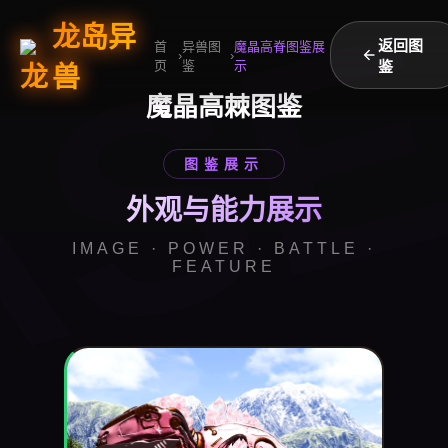
AS
龙岛异
返回图
首
异兽图
魔晶高脊图鉴展
›
›
页
鉴
示
鉴
兽
魔晶高棘图鉴
图鉴展示
外观与能力展示
IMAGE · POWER · BATTLE ·
FEATURE